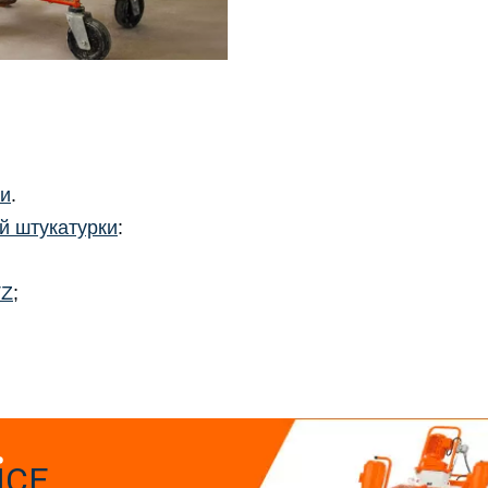
ки
.
й штукатурки
:
TZ
;
ICE