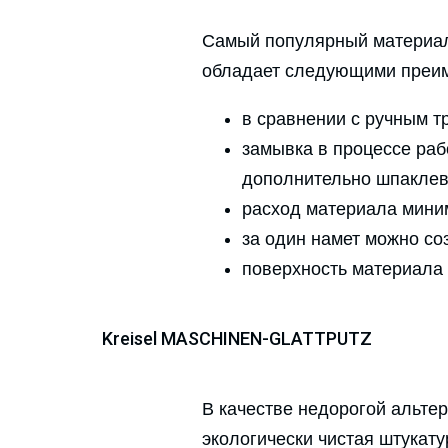
Самый популярный материа
обладает следующими преи
в сравнении с ручным т
замывка в процессе раб
дополнительно шпаклев
расход материала миним
за один намет можно соз
поверхность материала
Kreisel MASCHINEN-GLATTPUTZ
В качестве недорогой альте
экологически чистая штукату