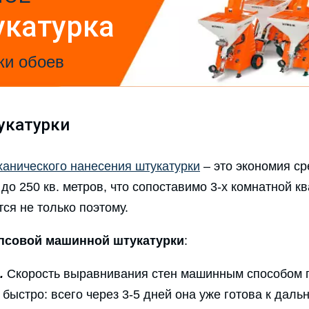
укатурка
ки обоев
укатурки
ханического нанесения штукатурки
– это экономия ср
до 250 кв. метров, что сопоставимо 3-х комнатной к
ся не только поэтому.
псовой машинной штукатурки
:
.
Скорость выравнивания стен машинным способом го
быстро: всего через 3-5 дней она уже готова к даль